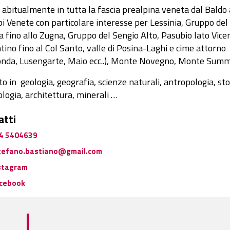
abitualmente in tutta la fascia prealpina veneta dal Baldo 
i Venete con particolare interesse per Lessinia, Gruppo del
 fino allo Zugna, Gruppo del Sengio Alto, Pasubio lato Vice
tino fino al Col Santo, valle di Posina-Laghi e cime attorno
nda, Lusengarte, Maio ecc..), Monte Novegno, Monte Sum
to in
geologia, geografia, scienze naturali, antropologia, sto
logia, architettura, minerali …
atti
4 5404639
tefano.bastiano@gmail.com
stagram
cebook