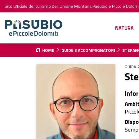
Sito ufficiale del turismo dell'Unione Montana Pasubio e Piccole Dolomi
NATURA
HOME
GUIDE E ACCOMPAGNATORI
STEFAN
GUIDA 
Ste
Info
Ambit
Piccol
Dispo
Semp