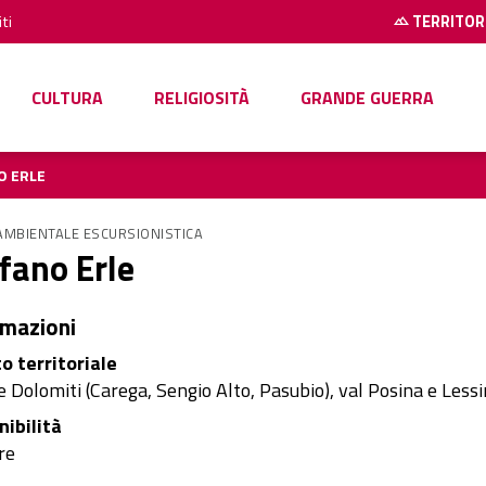
ti
TERRITOR
CULTURA
RELIGIOSITÀ
GRANDE GUERRA
O ERLE
AMBIENTALE ESCURSIONISTICA
fano Erle
rmazioni
o territoriale
e Dolomiti (Carega, Sengio Alto, Pasubio), val Posina e Lessi
nibilità
re