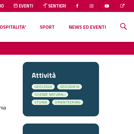
IO
EVENTI
SENTIERI
OSPITALITA'
SPORT
NEWS ED EVENTI
Attività
GEOLOGIA
GEOGRAFIA
SCIENZE NATURALI
STORIA
ORIENTEERING
nia