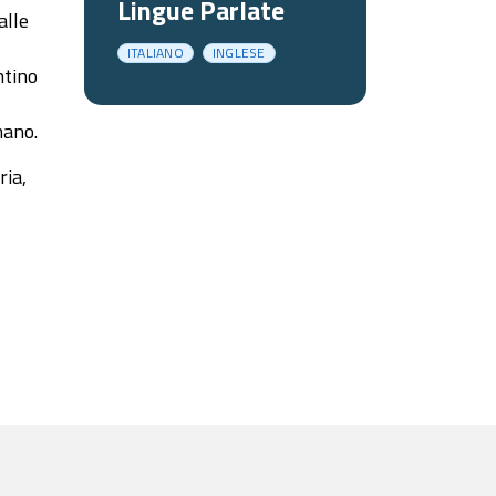
Lingue Parlate
alle
ITALIANO
INGLESE
ntino
mano.
ria,