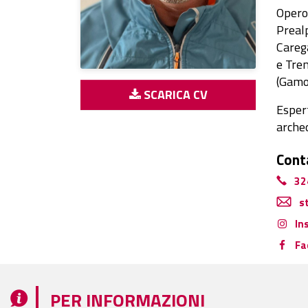
Opero 
Prealp
Carega
e Tren
(Gamo
SCARICA CV
Esper
archeo
Cont
32
s
In
Fa
PER INFORMAZIONI