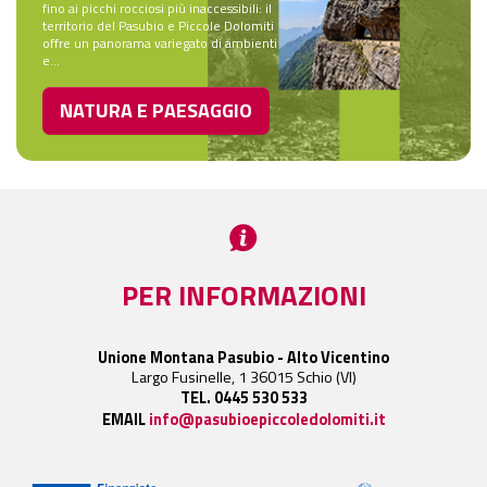
fino ai picchi rocciosi più inaccessibili: il
territorio del Pasubio e Piccole Dolomiti
offre un panorama variegato di ambienti
e...
NATURA E PAESAGGIO
PER INFORMAZIONI
Unione Montana Pasubio - Alto Vicentino
Largo Fusinelle, 1 36015 Schio (VI)
TEL. 0445 530 533
EMAIL
info@pasubioepiccoledolomiti.it