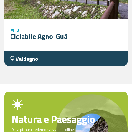
MTB
Ciclabile Agno-Guà
Valdagno
Natura e Paesaggio
Dalla pianura pedemontana, alle colline