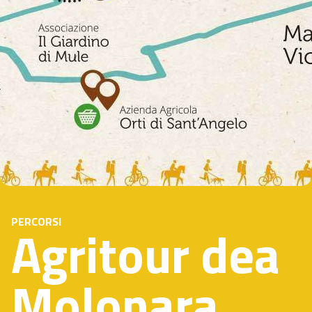
PERCORSI
Agritour dea
Molonara