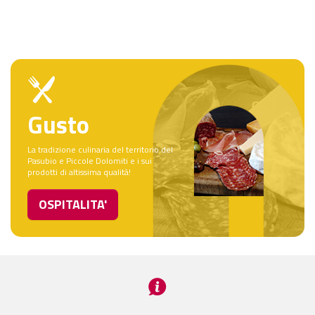
Gusto
La tradizione culinaria del territorio del
Pasubio e Piccole Dolomiti e i sui
prodotti di altissima qualità!
OSPITALITA'