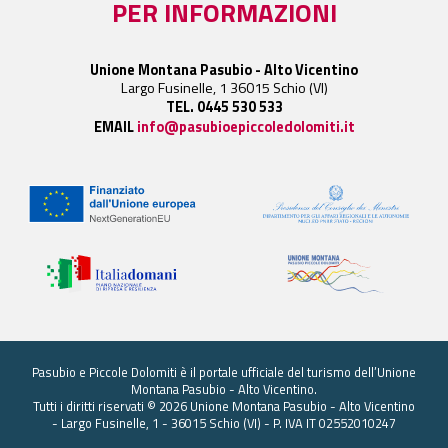
PER INFORMAZIONI
Unione Montana Pasubio - Alto Vicentino
Largo Fusinelle, 1 36015 Schio (VI)
TEL. 0445 530 533
EMAIL
info@pasubioepiccoledolomiti.it
Pasubio e Piccole Dolomiti è il portale ufficiale del turismo dell’Unione
Montana Pasubio - Alto Vicentino.
Tutti i diritti riservati © 2026 Unione Montana Pasubio - Alto Vicentino
- Largo Fusinelle, 1 - 36015 Schio (VI) - P. IVA IT 02552010247