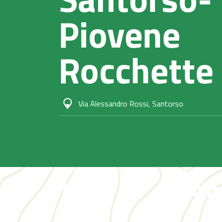
Piovene
Rocchette
Via Alessandro Rossi, Santorso
DURATA
DIFFICOLTÀ
1,30 h
Facil