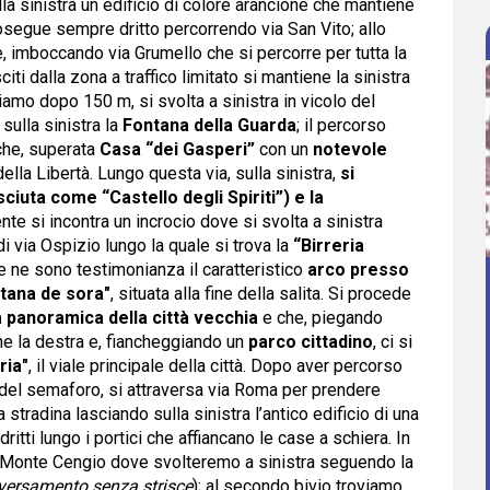
a sinistra un edificio di colore arancione che mantiene
rosegue sempre dritto percorrendo via San Vito; allo
, imboccando via Grumello che si percorre per tutta la
ti dalla zona a traffico limitato si mantiene la sinistra
iamo dopo 150 m, si svolta a sinistra in vicolo del
ulla sinistra la
Fontana della Guarda
; il percorso
che, superata
Casa “dei Gasperi”
con un
notevole
della Libertà. Lungo questa via, sulla sinistra,
si
iuta come “Castello degli Spiriti”) e la
te si incontra un incrocio dove si svolta a sinistra
 di via Ospizio lungo la quale si trova la
“Birreria
e ne sono testimonianza il caratteristico
arco presso
ontana de sora"
, situata alla fine della salita. Si procede
 panoramica della città vecchia
e che, piegando
iene la destra e, fiancheggiando un
parco cittadino
, ci si
ria"
, il viale principale della città. Dopo aver percorso
 del semaforo, si attraversa via Roma per prendere
stradina lasciando sulla sinistra l’antico edificio di una
ritti lungo i portici che affiancano le case a schiera. In
ia Monte Cengio dove svolteremo a sinistra seguendo la
aversamento senza strisce
); al secondo bivio troviamo