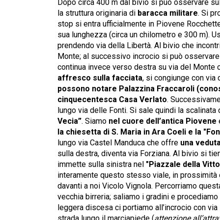
Dopo circa 400 m dal bivio si può osservare sull
la struttura originaria di
baracca militare
. Si p
stop si entra ufficialmente in Piovene Rocchette
sua lunghezza (circa un chilometro e 300 m). Usci
prendendo via della Libertà. Al bivio che incontr
Monte; al successivo incrocio si può osservare s
continua invece verso destra su via del Monte 
affresco sulla facciata
, si congiunge con via 
possono notare Palazzina Fraccaroli (conosc
cinquecentesca Casa Verlato
. Successivamen
lungo via delle Fonti. Si sale quindi la scalinata
Vecia”
. Siamo
nel cuore dell’antica Piovene
la chiesetta di S. Maria in Ara Coeli e la "F
lungo via Castel Manduca che offre
una veduta
sulla destra, diventa via Forziana. Al bivio si t
immette sulla sinistra nel
"Piazzale della Vitto
interamente questo stesso viale, in prossimità
davanti a noi Vicolo Vignola. Percorriamo questa 
vecchia birreria; saliamo i gradini e procediamo d
leggera discesa ci portiamo all’incrocio con v
strada lungo il marciapiede (
attenzione all’attr