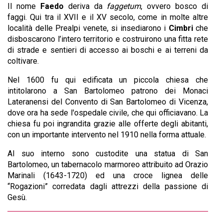
Il nome
Faedo
deriva da
faggetum
, ovvero bosco di
faggi. Qui tra il XVII e il XV secolo, come in molte altre
località delle Prealpi venete, si insediarono i
Cimbri
che
disboscarono l’intero territorio e costruirono una fitta rete
di strade e sentieri di accesso ai boschi e ai terreni da
coltivare.
Nel 1600 fu qui edificata un piccola chiesa che
intitolarono a San Bartolomeo patrono dei Monaci
Lateranensi del Convento di San Bartolomeo di Vicenza,
dove ora ha sede l'ospedale civile, che qui officiavano. La
chiesa fu poi ingrandita grazie alle offerte degli abitanti,
con un importante intervento nel 1910 nella forma attuale.
Al suo interno sono custodite una statua di San
Bartolomeo, un tabernacolo marmoreo attribuito ad Orazio
Marinali (1643-1720) ed una croce lignea delle
“Rogazioni” corredata dagli attrezzi della passione di
Gesù.