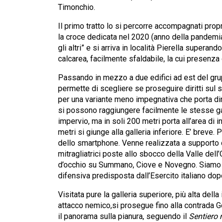
Timonchio.
Il primo tratto lo si percorre accompagnati prop
la croce dedicata nel 2020 (anno della pandemia 
gli altri” e si arriva in località Pierella superand
calcarea, facilmente sfaldabile, la cui presenza 
Passando in mezzo a due edifici ad est del grupp
permette di scegliere se proseguire diritti sul se
per una variante meno impegnativa che porta di
si possono raggiungere facilmente le stesse gall
impervio, ma in soli 200 metri porta all’area di
metri si giunge alla galleria inferiore. E’ breve. 
dello smartphone. Venne realizzata a supporto d
mitragliatrici poste allo sbocco della Valle del
d’occhio su Summano, Ciove e Novegno. Siamo su
difensiva predisposta dall’Esercito italiano dop
Visitata pure la galleria superiore, più alta dell
attacco nemico,si prosegue fino alla contrada Go
il panorama sulla pianura, seguendo il
Sentiero 