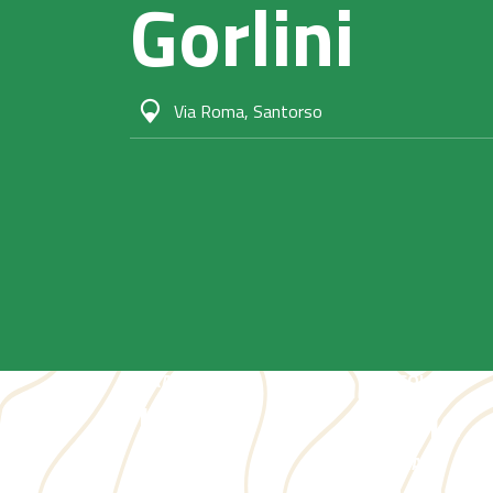
Gorlini
Via Roma, Santorso
DURATA
DIFFICOLTÀ
1h
facile
DISLIVELLO
DISTANZA