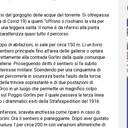
rio dal gorgoglio delle acque del torrente. Si oltrepassa
di Covid 19) a quanti “offrono o rischiano la vita per
o una leggera salita. Il nome è da riferirsi alla pietra
caratterizza quasi tutto il percorso.
o di abitazioni, si sale per circa 150 m. Lì un bivio
ntiero principale fino all’area delle gallerie o optare
rettamente alla contrada Gorlini dalla quale comunque
erie. Proseguendo diritti il sentiero si fa subito
 interesse militare. Scendendo per una cinquantina di
Per percorrerla in sicurezza basta l’aiuto della torcia
ella trincea soprastante e di due postazioni di
l’Orco in un luogo che permette un magnifico colpo
l Poggio Gorlini per il quale passava la terza linea
o i drammatici esiti della Strafexpedition del 1916.
a inferiore, scavata anch’essa come riparo in caso di
rlini. Ora il sentiero è pianeggiante. Dopo aver gustato
natura 1
per circa 200 m con variazioni altimetriche di