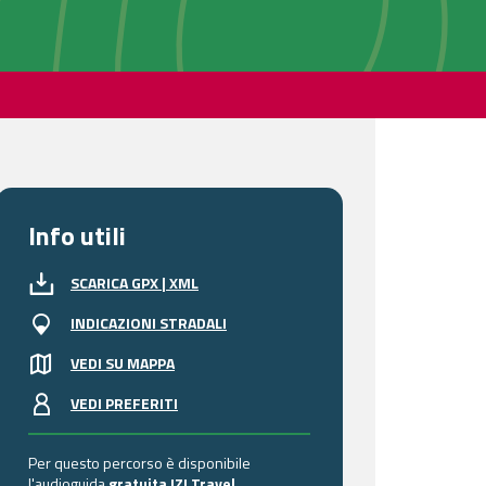
Info utili
SCARICA GPX | XML
INDICAZIONI STRADALI
VEDI SU MAPPA
VEDI PREFERITI
Per questo percorso è disponibile
l'audioguida
gratuita
IZI.Travel
.