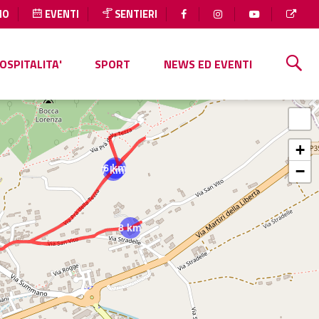
IO
EVENTI
SENTIERI
OSPITALITA'
SPORT
NEWS ED EVENTI
+
6 km
7 km
−
8 km