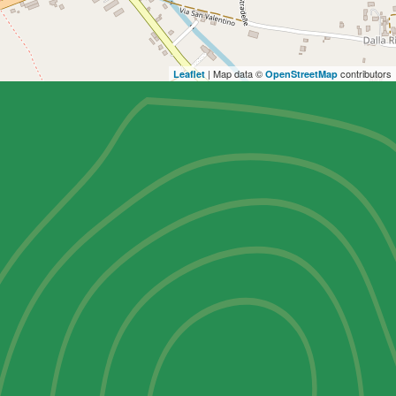
| Map data ©
contributors
Leaflet
OpenStreetMap