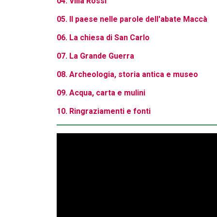
04. Villa Rossi
05. Il paese nelle parole dell'abate Maccà
06. La chiesa di San Carlo
07. La Grande Guerra
08. Archeologia, storia antica e museo
09. Acqua, carta e mulini
10. Ringraziamenti e fonti