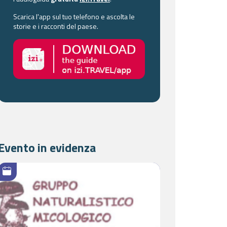
Scarica l'app sul tuo telefono e ascolta le
storie e i racconti del paese.
Evento in evidenza