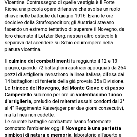
Vicentine. Contrassegno di quelle vestigia è il Forte
Rione, una piccola opera difensiva che svolse un ruolo
chiave nelle battaglie del giugno 1916. Erano le ore
decisive della Strafexpedition; gli Austriaci stavano
facendo un estremo tentativo di superare il Novegno, da
loro chiamato il Letzter Berg: nessun altro ostacolo li
separava dal scendere su Schio ed irrompere nella
pianura vicentina.
Il
culmine dei combattimenti
fu raggiunto il 12 e 13
giugno, quando 72 battaglioni austriaci appoggiati da 264
pezzi di artiglieria investirono la linea italiana, difesa dai
14 battaglioni di fanteria della già provata 35a Divisione.
Le trincee del Novegno, del Monte Giove e di passo
Campedello
subirono per ore un
violentissimo fuoco
d'artiglieria,
preludio dei reiterati assalti condotti dal 3°
al 4° Reggimento Kaiserjager per due giorni consecutivi,
ma la linea non cedette.
Le cruente battaglie combattute hanno fortemente
connotato l'ambiente: oggi il
Novegno è una perfetta
simbiosi di natura e memoria
, laboratorio all'aperto e