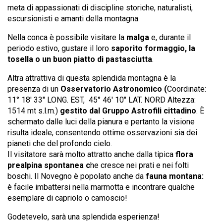
meta di appassionati di discipline storiche, naturalisti,
escursionisti e amanti della montagna.
Nella conca è possibile visitare la
malga
e, durante il
periodo estivo, gustare il loro
saporito formaggio, la
tosella o un buon piatto di pastasciutta
.
Altra attrattiva di questa splendida montagna è la
presenza di un
Osservatorio Astronomico (
Coordinate:
11° 18′ 33″ LONG. EST, 45° 46′ 10″ LAT. NORD Altezza:
1514 mt s.l.m.)
gestito dal Gruppo Astrofili cittadino
. È
schermato dalle luci della pianura e pertanto la visione
risulta ideale, consentendo ottime osservazioni sia dei
pianeti che del profondo cielo.
Il visitatore sarà molto attratto anche dalla tipica
flora
prealpina spontanea c
he cresce nei prati e nei folti
boschi. Il Novegno è popolato anche da
fauna montana:
è facile imbattersi nella marmotta e incontrare qualche
esemplare di capriolo o camoscio!
Godetevelo, sarà una splendida esperienza!