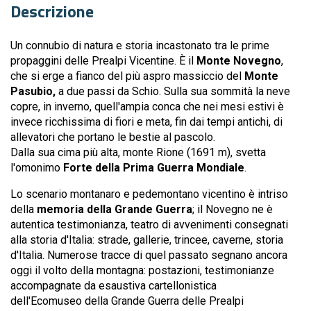
Descrizione
Un connubio di natura e storia incastonato tra le prime
propaggini delle Prealpi Vicentine. È il
Monte Novegno
,
che si erge a fianco del più aspro massiccio del
Monte
Pasubio,
a due passi da Schio. Sulla sua sommità la neve
copre, in inverno, quell'ampia conca che nei mesi estivi è
invece ricchissima di fiori e meta, fin dai tempi antichi, di
allevatori che portano le bestie al pascolo.
Dalla sua cima più alta, monte Rione (1691 m), svetta
l'omonimo
Forte della Prima Guerra Mondiale
.
Lo scenario montanaro e pedemontano vicentino è intriso
della
memoria della Grande Guerra
; il Novegno ne è
autentica testimonianza, teatro di avvenimenti consegnati
alla storia d'Italia: strade, gallerie, trincee, caverne, storia
d'Italia. Numerose tracce di quel passato segnano ancora
oggi il volto della montagna: postazioni, testimonianze
accompagnate da esaustiva cartellonistica
dell'Ecomuseo della Grande Guerra delle Prealpi