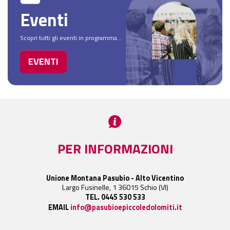
Eventi
Scopri tutti gli eventi in programma...
EVENTI
PER INFORMAZIONI
Unione Montana Pasubio - Alto Vicentino
Largo Fusinelle, 1 36015 Schio (VI)
TEL. 0445 530 533
EMAIL
info@pasubioepiccoledolomiti.it