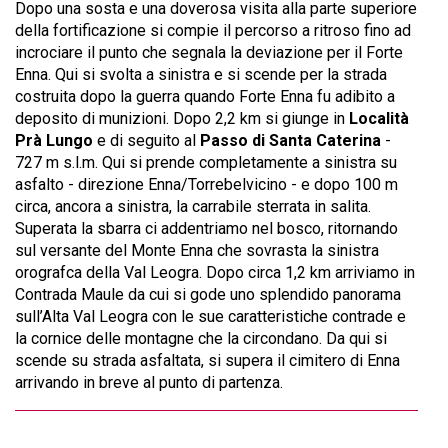
Dopo una sosta e una doverosa visita alla parte superiore
della fortificazione si compie il percorso a ritroso fino ad
incrociare il punto che segnala la deviazione per il Forte
Enna. Qui si svolta a sinistra e si scende per la strada
costruita dopo la guerra quando Forte Enna fu adibito a
deposito di munizioni. Dopo 2,2 km si giunge in
Località
Prà Lungo
e di seguito al
Passo di Santa Caterina
-
727 m s.l.m. Qui si prende completamente a sinistra su
asfalto - direzione Enna/Torrebelvicino - e dopo 100 m
circa, ancora a sinistra, la carrabile sterrata in salita.
Superata la sbarra ci addentriamo nel bosco, ritornando
sul versante del Monte Enna che sovrasta la sinistra
orografca della Val Leogra. Dopo circa 1,2 km arriviamo in
Contrada Maule da cui si gode uno splendido panorama
sull’Alta Val Leogra con le sue caratteristiche contrade e
la cornice delle montagne che la circondano. Da qui si
scende su strada asfaltata, si supera il cimitero di Enna
arrivando in breve al punto di partenza.