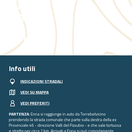
DISLIVELLO
370 m
DISTANZA
9,9 km
Info utili
INDICAZIONI STRADALI
VEDI SU MAPPA
VEDI PREFERITI
PARTENZA
: Enna si raggiunge in auto da Torrebelvicino
prendendo la strada comunale che parte sulla destra della ex
Provinciale 46 - direzione Valli del Pasubio - e che sale tortuosa
e stretta per circa 7 km. Arrivati a Enna si può comodamente