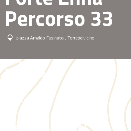
Percorso 33
piazza Arnaldo Fusinato , Torrebelvicino
DURATA
2.50 ore
circa
DIFFICOLTÀ
E
(Escursionistico)