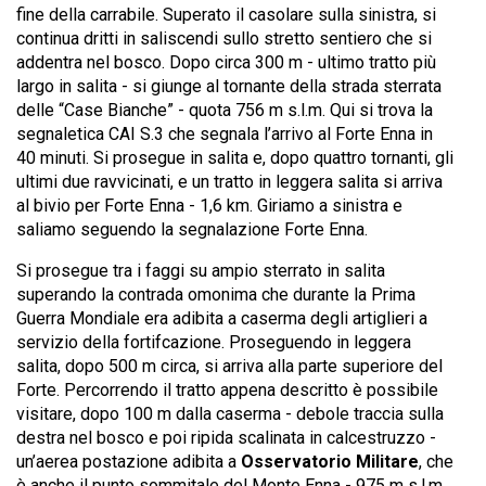
fine della carrabile. Superato il casolare sulla sinistra, si
continua dritti in saliscendi sullo stretto sentiero che si
addentra nel bosco. Dopo circa 300 m - ultimo tratto più
largo in salita - si giunge al tornante della strada sterrata
delle “Case Bianche” - quota 756 m s.l.m. Qui si trova la
segnaletica CAI S.3 che segnala l’arrivo al Forte Enna in
40 minuti. Si prosegue in salita e, dopo quattro tornanti, gli
ultimi due ravvicinati, e un tratto in leggera salita si arriva
al bivio per Forte Enna - 1,6 km. Giriamo a sinistra e
saliamo seguendo la segnalazione Forte Enna.
Si prosegue tra i faggi su ampio sterrato in salita
superando la contrada omonima che durante la Prima
Guerra Mondiale era adibita a caserma degli artiglieri a
servizio della fortifcazione. Proseguendo in leggera
salita, dopo 500 m circa, si arriva alla parte superiore del
Forte. Percorrendo il tratto appena descritto è possibile
visitare, dopo 100 m dalla caserma - debole traccia sulla
destra nel bosco e poi ripida scalinata in calcestruzzo -
un’aerea postazione adibita a
Osservatorio Militare
, che
è anche il punto sommitale del Monte Enna - 975 m s.l.m.