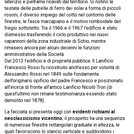
laterizio e pietrame ricavati dal territorio. Si notino le
testate delle putrelle di ferro dei solai a forma di piccoli
rosoni, il diverso impiego del cotto nel contorno delle
finestre, le fasce marcapiano e il motivo romboidale del
fregio sottotetto. Tra il 1966 e il 1967 l’edificio è stato
dismesso trasferendo il ciclo produttivo nei nuovi
capannoni della zona industriale di Schio, mentre
rimasero ancora per alcuni decenni le funzioni
amministrative della Società.
Dal 2013 l’edificio è di proprietà pubblica. ll Lanificio
Francesco Rossi fu ricostruito anch'esso per volontà di
Alessandro Rossi nel 1849 sulle fondamenta
dell’originario opificio del padre Francesco e posizionato
all’incirca di fronte all’antico Lanificio Nicolò Tron (di
quest’ultimo non rimane testimonianza essendo stato
demolito nel 1878).
La facciata si presenta oggi con
evidenti richiami al
neoclassicismo vicentino
; il prospetto ha una sequenza
di numerose finestre rettangolari graduate in altezza, le
quali favoriscono lo slancio verticale e suddividono i