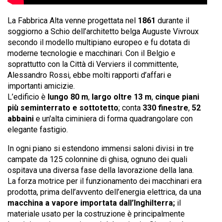
La Fabbrica Alta venne progettata nel
1861
durante il
soggiorno a Schio dell’architetto belga Auguste Vivroux
secondo il modello multipiano europeo e fu dotata di
moderne tecnologie e macchinari. Con il Belgio e
soprattutto con la Città di Verviers il committente,
Alessandro Rossi, ebbe molti rapporti d’affari e
importanti amicizie.
L’edificio è
lungo 80 m
,
largo oltre 13 m
,
cinque piani
più seminterrato e sottotetto
; conta
330 finestre
,
52
abbaini
e un'alta ciminiera di forma quadrangolare con
elegante fastigio.
In ogni piano si estendono immensi saloni divisi in tre
campate da 125 colonnine di ghisa, ognuno dei quali
ospitava una diversa fase della lavorazione della lana.
La forza motrice per il funzionamento dei macchinari era
prodotta, prima dell’avvento dell’energia elettrica, da una
macchina a vapore importata dall’Inghilterra;
il
materiale usato per la costruzione è principalmente