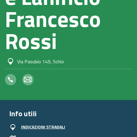
Francesco
Rossi
Via Pasubio 149, Schio
Info utili
INDICAZIONI STRADALI