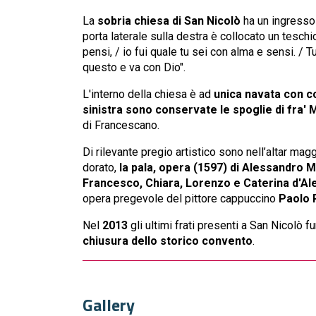
La
sobria chiesa di San Nicolò
ha un ingresso 
porta laterale sulla destra è collocato un teschi
pensi, / io fui quale tu sei con alma e sensi. / T
questo e va con Dio".
L'interno della chiesa è ad
unica navata con c
sinistra sono conservate le spoglie di fra' 
di Francescano.
Di rilevante pregio artistico sono nell’altar magg
dorato,
la pala, opera (1597) di Alessandro
Francesco, Chiara, Lorenzo e Caterina d'Al
opera pregevole del pittore cappuccino
Paolo 
Nel
2013
gli ultimi frati presenti a San Nicolò 
chiusura dello storico convento
.
Gallery