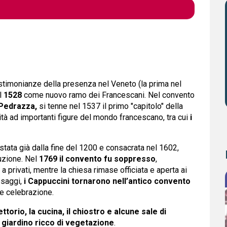
stimonianze della presenza nel Veneto (la prima nel
el
1528
come nuovo ramo dei Francescani. Nel convento
Pedrazza,
si tenne nel 1537 il primo "capitolo" della
tà ad importanti figure del mondo francescano, tra cui
i
estata già dalla fine del 1200 e consacrata nel 1602,
uzione. Nel
1769 il convento fu soppresso
,
 privati, mentre la chiesa rimase officiata e aperta ai
ssaggi,
i Cappuccini tornarono nell’antico convento
ne celebrazione.
fettorio, la cucina, il chiostro e alcune sale di
giardino ricco di vegetazione
.