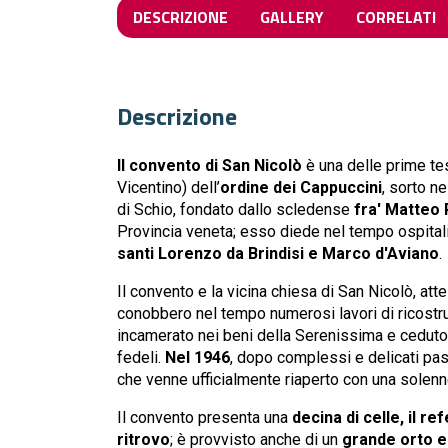
DESCRIZIONE
GALLERY
CORRELATI
Descrizione
Il convento di San Nicolò
è una delle prime te
Vicentino) dell’
ordine dei Cappuccini
, sorto n
di Schio, fondato dallo scledense
fra' Matteo 
Provincia veneta; esso diede nel tempo ospitali
santi Lorenzo da Brindisi e Marco d'Aviano
.
Il convento e la vicina chiesa di San Nicolò, att
conobbero nel tempo numerosi lavori di ricostr
incamerato nei beni della Serenissima e ceduto a
fedeli.
Nel 1946
, dopo complessi e delicati pa
che venne ufficialmente riaperto con una solen
Il convento presenta una
decina di celle, il re
ritrovo
; è provvisto anche di un
grande orto e 