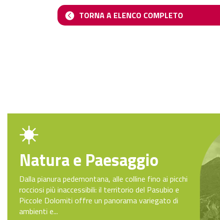
TORNA A ELENCO COMPLETO
Natura e Paesaggio
Dalla pianura pedemontana, alle colline fino ai picchi
rocciosi più inaccessibili: il territorio del Pasubio e
Piccole Dolomiti offre un panorama variegato di
ambienti e...