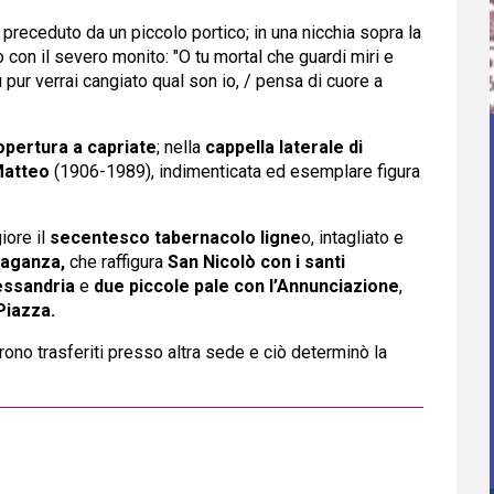
preceduto da un piccolo portico; in una nicchia sopra la
o con il severo monito: "O tu mortal che guardi miri e
u pur verrai cangiato qual son io, / pensa di cuore a
opertura a capriate
; nella
cappella laterale di
Matteo
(1906-1989), indimenticata ed esemplare figura
iore il
secentesco tabernacolo ligne
o, intagliato e
 Maganza,
che raffigura
San Nicolò con i santi
essandria
e
due piccole pale con l’Annunciazione
,
Piazza.
furono trasferiti presso altra sede e ciò determinò la