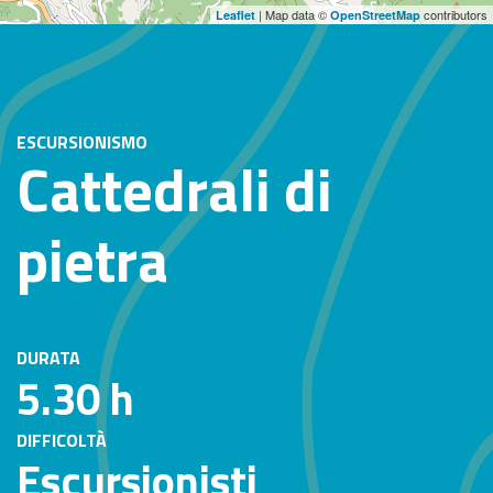
| Map data ©
contributors
Leaflet
OpenStreetMap
ESCURSIONISMO
Cattedrali di
pietra
DURATA
5.30 h
DIFFICOLTÀ
Escursionisti