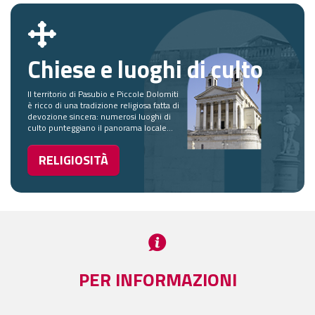
Chiese e luoghi di culto
Il territorio di Pasubio e Piccole Dolomiti
è ricco di una tradizione religiosa fatta di
devozione sincera: numerosi luoghi di
culto punteggiano il panorama locale...
RELIGIOSITÀ
PER INFORMAZIONI