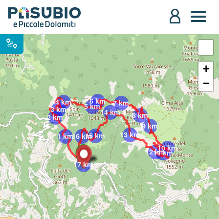
+
−
6 km
4 km
7 km
5 km
3 km
14 km
8 km
2 km
9 km
13 km
15 km
1 km
16 km
10 km
12 km
11 km
17 km