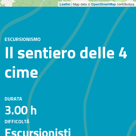
| Map data ©
contributors
Leaflet
OpenStreetMap
ESCURSIONISMO
Il sentiero delle 4
cime
DURATA
3.00 h
DIFFICOLTÀ
Escursionisti