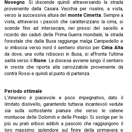
Novegno
. Si discende quindi attraversando la strada
proveniente dalla Casara Vecchia per risalire, a vista,
verso la successiva altura del
monte Cimetta
. Sempre a
vista, attraverso i pascoli che caratterizzano la cima, si
scende fino ad intersecare, nei pressi del sacello a
ricordo dei caduti della Prima Guerra mondiale, la strada
forestale che dalla Busa raggiunge malga Campedello e
si imbocca verso nord il sentiero storico per
Cima Alta
da dove, una volta ridiscesi in Busa, si affronta l’ultima
salita verso il
Rione
. La discesa avviene lungo il sentiero
in cresta che riporta alla carrozzabile proveniente da
contrà Rossi e quindi al punto di partenza.
Periodo ottimale
L’itinerario è piacevole e poco impegnativo, dato il
limitato dislivello, garantendo tuttavia incantevoli vedute
sia sulla sottostante pianura che verso le catene
montuose delle Dolomiti e delle Prealpi. Si svolge per lo
più su prati erbosi adibiti a pascolo che raggiungono il
loro massimo splendore sul finire della primavera e