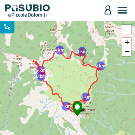
+
4 km
−
3 km
2 km
5 km
6 km
1 km
7 km