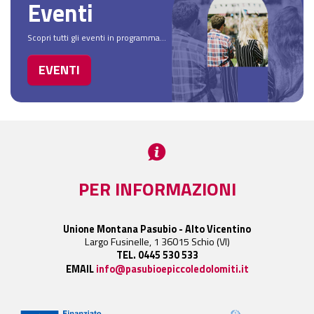
Eventi
Scopri tutti gli eventi in programma...
EVENTI
PER INFORMAZIONI
Unione Montana Pasubio - Alto Vicentino
Largo Fusinelle, 1 36015 Schio (VI)
TEL. 0445 530 533
EMAIL
info@pasubioepiccoledolomiti.it