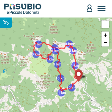
+
−
3 km
5 km
4 km
2 km
8 km
6 km
7 km
9 km
1 km
10 km
12 km
11 km