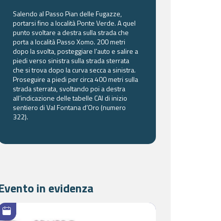
Salendo al Passo Pian delle Fugazze,
portarsi fino a località Ponte Verde. A quel
punto svoltare a destra sulla strada che
porta a località Passo Xomo. 200 metri
dopo la svolta, posteggiare l’auto e salire a
piedi verso sinistra sulla strada sterrata
che si trova dopo la curva secca a sinistra.
Proseguire a piedi per circa 400 metri sulla
strada sterrata, svoltando poi a destra
all’indicazione delle tabelle CAI di inizio
sentiero di Val Fontana d’Oro (numero
322).
Evento in evidenza