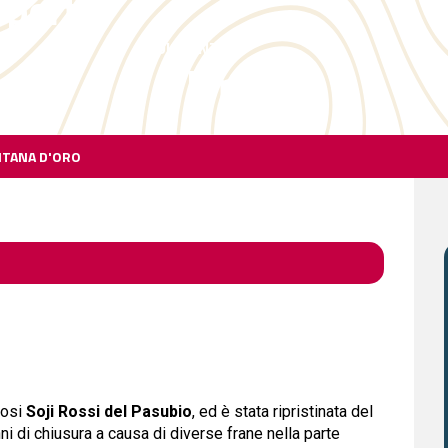
sperto)
DISTANZA
4 km
NTANA D'ORO
tosi
Soji Rossi del Pasubio
, ed è stata ripristinata del
i di chiusura a causa di diverse frane nella parte