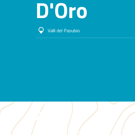
D'Oro
Valli del Pasubio
DURATA
2,30 ore
DIFFICOLTÀ