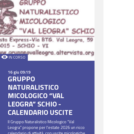
IN CORSO
16 giu 09:19
GRUPPO
NATURALISTICO
MICOLOGICO “VAL
LEOGRA” SCHIO -
CALENDARIO USCITE
Il Gruppo Naturalistico Micologico “Val
Leogra” propone per l’estate 2026 un ricco
calendario di attività, con uscite micologiche