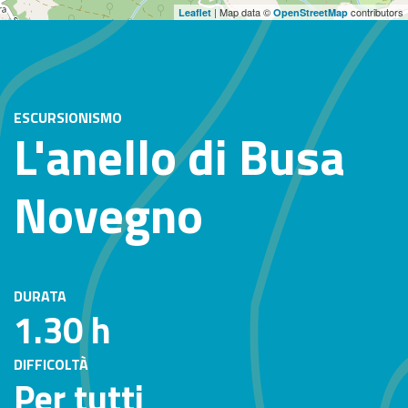
| Map data ©
contributors
Leaflet
OpenStreetMap
ESCURSIONISMO
L'anello di Busa
Novegno
DURATA
1.30 h
DIFFICOLTÀ
Per tutti