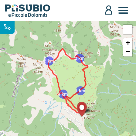
+
−
2 km
3 km
1 km
4 km