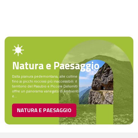
Natura e Paesaggio
Dalla pianura pedemontana, alle colline
fino ai picchi rocciosi più inaccessibili: il
territorio del Pasubio e Piccole Dolomiti
offre un panorama variegato di ambienti
e...
NATURA E PAESAGGIO