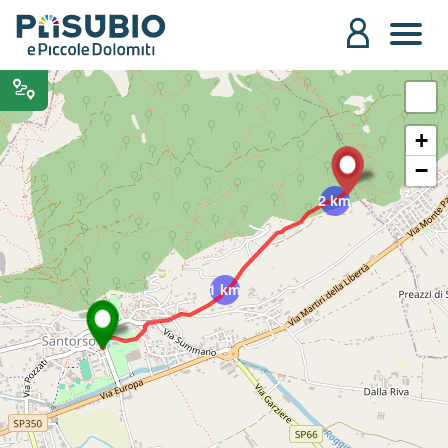
+
−
2 km
1 km