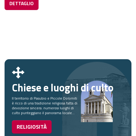
DETTAGLIO
Chiese e luoghi di culto
Il territorio di Pasubio e Piccole Dolomiti
è ricco di una tradizione religiosa fatta di
devozione sincera: numerosi luoghi di
culto punteggiano il panorama locale...
RELIGIOSITÀ