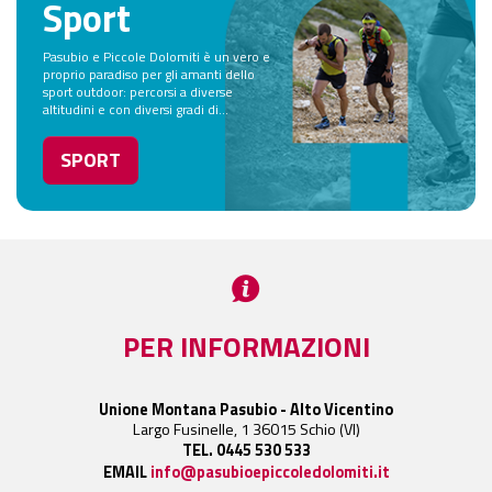
Sport
Pasubio e Piccole Dolomiti è un vero e
proprio paradiso per gli amanti dello
sport outdoor: percorsi a diverse
altitudini e con diversi gradi di...
SPORT
PER INFORMAZIONI
Unione Montana Pasubio - Alto Vicentino
Largo Fusinelle, 1 36015 Schio (VI)
TEL. 0445 530 533
EMAIL
info@pasubioepiccoledolomiti.it