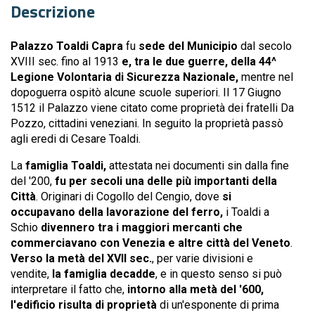
Descrizione
Palazzo Toaldi Capra
fu
sede del Municipio
dal secolo
XVIII sec. fino al 1913
e, tra le due guerre, della 44^
Legione Volontaria di Sicurezza Nazionale,
mentre nel
dopoguerra ospitò alcune scuole superiori. Il 17 Giugno
1512 il Palazzo viene citato come proprietà dei fratelli Da
Pozzo, cittadini veneziani. In seguito la proprietà passò
agli eredi di Cesare Toaldi.
La
famiglia Toaldi,
attestata nei documenti sin dalla fine
del '200,
fu per secoli una delle più importanti della
Città
. Originari di Cogollo del Cengio, dove
si
occupavano della lavorazione del ferro,
i Toaldi a
Schio
divennero tra i maggiori mercanti che
commerciavano con Venezia e altre città del Veneto
.
Verso la metà del XVII sec.
, per varie divisioni e
vendite,
la famiglia decadde
, e in questo senso si può
interpretare il fatto che,
intorno alla metà del '600,
l'edificio risulta di proprietà
di un'esponente di prima